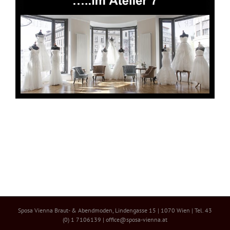
Sposa Vienna Braut- & Abendmoden, Lindengasse 15 | 1070 Wien | Tel. 43
(0) 1 7106139 | office@sposa-vienna.at